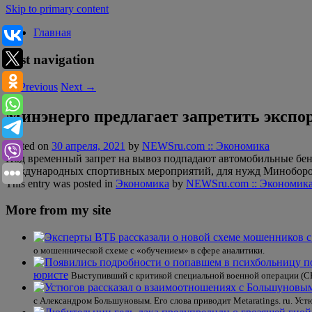
Skip to primary content
Главная
Post navigation
←
Previous
Next
→
Минэнерго предлагает запретить экспор
Posted on
30 апреля, 2021
by
NEWSru.com :: Экономика
Под временный запрет на вывоз подпадают автомобильные бенз
международных спортивных мероприятий, для нужд Миноборон
This entry was posted in
Экономика
by
NEWSru.com :: Экономик
More from my site
о мошеннической схеме с «обучением» в сфере аналитики.
юристе
Выступивший с критикой специальной военной операции (СВ
с Александром Большуновым. Его слова приводит Metaratings. ru. Устю