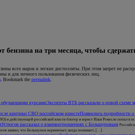
т бензина на три месяца, чтобы сдержа
ины всех марок и легкие дистилляты. При этом запрет не распр
ы и для личного пользования физических лиц.
а
. Bookmark the
permalink
.
Эксперты ВТБ рассказали о новой схеме
Появились подробности о
О) и действующей российской власти блогер и юрист Илья Ремесло попал в п
Устюгов рассказал о взаимоотношениях с Большуновым
Российск
гов заявил, что Большунов нервничает, когда понимает, […]