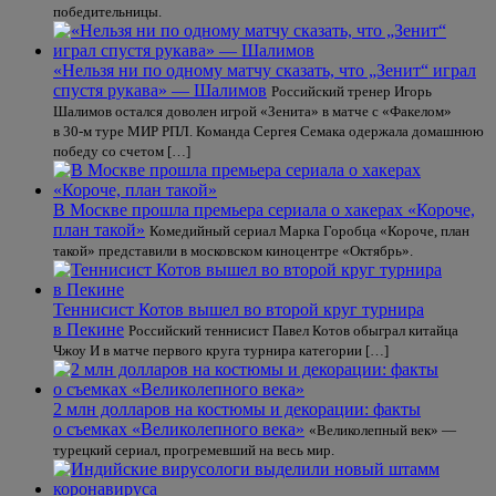
победительницы.
«Нельзя ни по одному матчу сказать, что „Зенит“ играл
спустя рукава» — Шалимов
Российский тренер Игорь
Шалимов остался доволен игрой «Зенита» в матче с «Факелом»
в 30‑м туре МИР РПЛ. Команда Сергея Семака одержала домашнюю
победу со счетом […]
В Москве прошла премьера сериала о хакерах «Короче,
план такой»
Комедийный сериал Марка Горобца «Короче, план
такой» представили в московском киноцентре «Октябрь».
Теннисист Котов вышел во второй круг турнира
в Пекине
Российский теннисист Павел Котов обыграл китайца
Чжоу И в матче первого круга турнира категории […]
2 млн долларов на костюмы и декорации: факты
о съемках «Великолепного века»
«Великолепный век» —
турецкий сериал, прогремевший на весь мир.