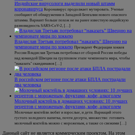
Индийские вирусологи выделили новый штамм
коронавируса
Коронавирус продолжает мутировать. Ученые
сообщают об обнаружении в Западной Бенгалии нового опасного
штамма. Вариант больше похож не на ранее известную индийскую
разновидность SARS-CoV-2, […]
Владислав Третьяк потребовал “наказать” Швецию на
чемпионате мира по хоккею
Президент Федерации хоккея
России Владислав Третьяк потребовал от сборной России победы
над командой Швеции на групповом этапе чемпионата мира, чтобы
"наказать" скандинавов […]
В российском регионе после атаки БПЛА пострадали
два человека
Молочный коктейль в домашних условиях: 10 лучших
рецептов с мороженым, фруктами, кофе, алкоголем
Молочные коктейли любят и взрослые, и дети. Вариаций этого
густого холодного напитка, почти десерта, множество: готовить
молочный коктейль можно с мороженым, а также со свежими […]
Данный сайт не является коммерческим проектом. На этом