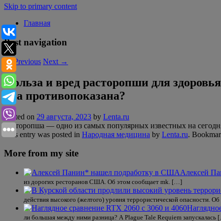
Skip to primary content
Главная
Post navigation
←
Previous
Next
→
Польза и вред расторопши для здоровья
она противопоказана?
Posted on
29 августа, 2023
by
Lenta.ru
Расторопша — одно из самых популярных известных на сегодн
This entry was posted in
Народная медицина
by
Lenta.ru
. Bookmar
More from my site
Алексей Па
из дорогих ресторанов США. Об этом сообщает mk. […]
действия высокого (желтого) уровня террористической опасности. Об 
Наглядное
ли большая между ними разница? A Plague Tale Requiem запускалась 