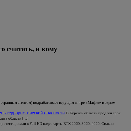
о считать, и кому
остранным агентом) подрабатывает ведущим в игре «Мафия» в одном
ень террористической опасности
В Курской области продлен срок
Глава области […]
протестировали в Full HD видеокарты RTX 2060, 3060, 4060. Сильно