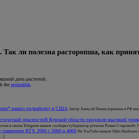
. Так ли полезна расторопша, как принят
яшний день растений.
k the
permalink
.
нин* нашел подработку в США
Актер Алексей Панин (признан в РФ ин
В Курской области продлили высокий уров
этом в своем Telegram-канале сообщил губернатор региона Роман Старовойт. 
 сравнение RTX 2060 c 3060 и 4060
На YouTube-канале Odin Hardware 
[…]