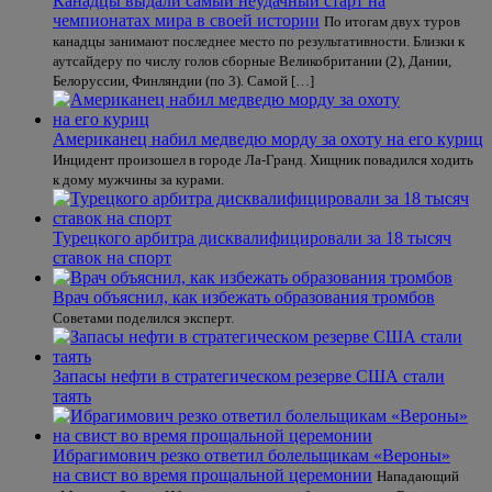
Канадцы выдали самый неудачный старт на
чемпионатах мира в своей истории
По итогам двух туров
канадцы занимают последнее место по результативности. Близки к
аутсайдеру по числу голов сборные Великобритании (2), Дании,
Белоруссии, Финляндии (по 3). Самой […]
Американец набил медведю морду за охоту на его куриц
Инцидент произошел в городе Ла-Гранд. Хищник повадился ходить
к дому мужчины за курами.
Турецкого арбитра дисквалифицировали за 18 тысяч
ставок на спорт
Врач объяснил, как избежать образования тромбов
Советами поделился эксперт.
Запасы нефти в стратегическом резерве США стали
таять
Ибрагимович резко ответил болельщикам «Вероны»
на свист во время прощальной церемонии
Нападающий