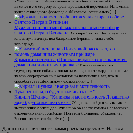
«Милана» Златан Ибрагимович ответил болельщикам «Вероны»
на свист в его сторону во время прощальной церемонии. Напомним,
контракт шведского форварда с «Миланом» официально […]
Мужчина полностью обнажился на алтаре в соборе
Святого Петра в Ватикане
В соборе Святого Петра мужчина
запрыгнул на алтарь под балдахином Бернини и снял с себя
всю одежду.
Крымский ветеринар Поисковой рассказал, как помочь
домашним животным при жаре
Из‑за особенностей
терморегуляции собаки и кошки плохо переносят жару: их потовые
железы сосредоточены в основном на подушечках лап, что не
способствует эффективному охлаждению […]
Кирилл Шулика: “Капризы и мстительность Лукашенко
надо будет оплачивать нам”
Общественный деятель называет
выступление Александра Лукашенко об аресте Романа Протасевича
откровенно антироссийским. При этом Лукашенко убежден, что
Россия оплатит его борьбу с […]
Данный сайт не является коммерческим проектом. На этом