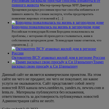
Россиянам раскрыли простые способы избавиться от
пивного живота
Мастер-тренер бренда XFIT Дмитрий
Трощенков раскрыл россиянам простые способы избавиться от
пивного живота. По словам эксперта, чтобы предотвратить
появление жировых отложений в […]
Бородина пожаловалась на жизнь в загородном доме
Российская телеведущая Ксения Бородина пожаловалась на
проблемы, с которыми ей приходится сталкиваться, живя в
собственном загородном доме. Телеведущая также отметила, что
строители, […]
Октокоптер ВСУ атаковал жилой дом в регионе России
Трамп
раскрыл свою просьбу к Си Цзиньпину
Данный сайт не является коммерческим проектом. На этом
сайте ни чего не продают, ни чего не покупают, ни какие
услуги не оказываются. Сайт представляет собой ленту
новостей RSS канала news.rambler.ru, yandex.ru, newsru.com и
lenta.ru . Материалы публикуются без искажения,
ответственность за достоверность публикуемых новостей
Администрация сайта не несёт.