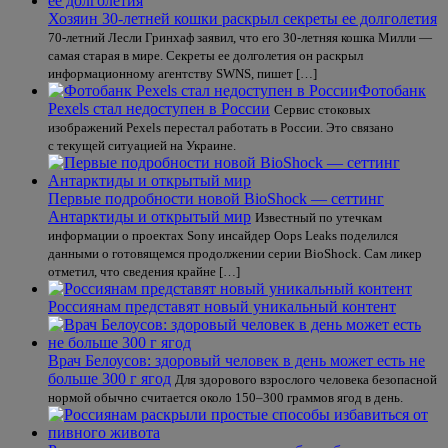
Хозяин 30-летней кошки раскрыл секреты ее долголетия
70-летний Лесли Гринхаф заявил, что его 30-летняя кошка Милли —
самая старая в мире. Секреты ее долголетия он раскрыл
информационному агентству SWNS, пишет […]
Фотобанк
Pexels стал недоступен в России
Сервис стоковых
изображений Pexels перестал работать в России. Это связано
с текущей ситуацией на Украине.
Первые подробности новой BioShock — сеттинг
Антарктиды и открытый мир
Известный по утечкам
информации о проектах Sony инсайдер Oops Leaks поделился
данными о готовящемся продолжении серии BioShock. Сам ликер
отметил, что сведения крайне […]
Россиянам представят новый уникальный контент
Врач Белоусов: здоровый человек в день может есть не
больше 300 г ягод
Для здорового взрослого человека безопасной
нормой обычно считается около 150–300 граммов ягод в день.