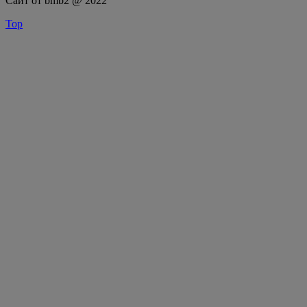
Сайт от bmb2 @ 2022
Top