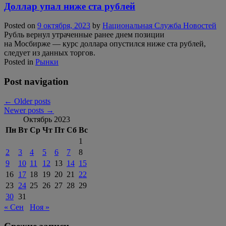
Доллар упал ниже ста рублей
Posted on
9 октября, 2023
by
Национальная Служба Новостей
Рубль вернул утраченные ранее днем позиции
на Мосбирже — курс доллара опустился ниже ста рублей,
следует из данных торгов.
Posted in
Рынки
Post navigation
←
Older posts
Newer posts
→
Октябрь 2023
Пн
Вт
Ср
Чт
Пт
Сб
Вс
1
2
3
4
5
6
7
8
9
10
11
12
13
14
15
16
17
18
19
20
21
22
23
24
25
26
27
28
29
30
31
« Сен
Ноя »