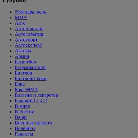
69-я параллель
MMA
Авто
Автоновости
Автособытия
Автоспорт
Автоэксперт
Актеры
Армия
Баскетбол
Безумный мир
Биатлон
Биатлон/Лыжи
Бокс
Бокс/MMA
Болезни и лекарства
Бывший СССР
В мире
В России
Вещи
Военные новости
Волейбол
Гаджеты