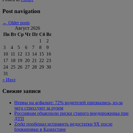
Post navigation
←
Older posts
Август 2026
Пн
Вт
Ср
Чт
Пт
Сб
Вс
1
2
3
4
5
6
7
8
9
10
11
12
13
14
15
16
17
18
19
20
21
22
23
24
25
26
27
28
29
30
31
« Июл
Свежие записи
Нервы на асфальте: 72% водителей признались, из-за
чего стрессуют за рулем
Россиянам объяснили риски старого внедорожника при
ДТП
Zeekr пообещал исправить недостатки 9X после
блокировки в Казахстане