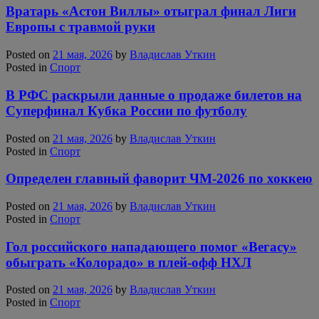
Вратарь «Астон Виллы» отыграл финал Лиги
Европы с травмой руки
Posted on
21 мая, 2026
by
Владислав Уткин
Posted in
Спорт
В РФС раскрыли данные о продаже билетов на
Суперфинал Кубка России по футболу
Posted on
21 мая, 2026
by
Владислав Уткин
Posted in
Спорт
Определен главный фаворит ЧМ-2026 по хоккею
Posted on
21 мая, 2026
by
Владислав Уткин
Posted in
Спорт
Гол российского нападающего помог «Вегасу»
обыграть «Колорадо» в плей-офф НХЛ
Posted on
21 мая, 2026
by
Владислав Уткин
Posted in
Спорт