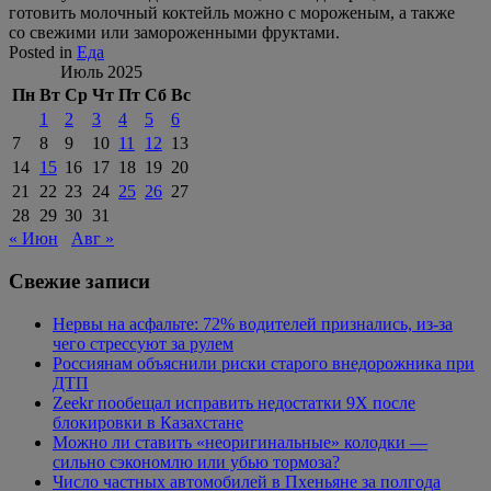
готовить молочный коктейль можно с мороженым, а также
со свежими или замороженными фруктами.
Posted in
Еда
Июль 2025
Пн
Вт
Ср
Чт
Пт
Сб
Вс
1
2
3
4
5
6
7
8
9
10
11
12
13
14
15
16
17
18
19
20
21
22
23
24
25
26
27
28
29
30
31
« Июн
Авг »
Свежие записи
Нервы на асфальте: 72% водителей признались, из-за
чего стрессуют за рулем
Россиянам объяснили риски старого внедорожника при
ДТП
Zeekr пообещал исправить недостатки 9X после
блокировки в Казахстане
Можно ли ставить «неоригинальные» колодки —
сильно сэкономлю или убью тормоза?
Число частных автомобилей в Пхеньяне за полгода