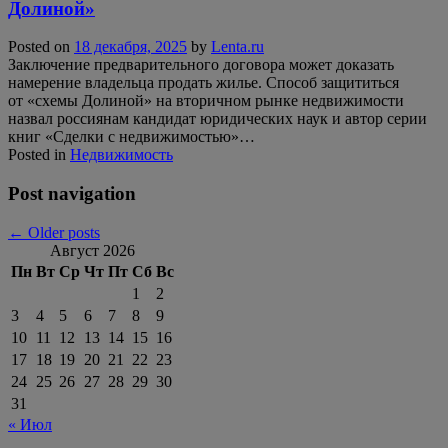
Долиной»
Posted on
18 декабря, 2025
by
Lenta.ru
Заключение предварительного договора может доказать
намерение владельца продать жилье. Способ защититься
от «схемы Долиной» на вторичном рынке недвижимости
назвал россиянам кандидат юридических наук и автор серии
книг «Сделки с недвижимостью»…
Posted in
Недвижимость
Post navigation
←
Older posts
Август 2026
Пн
Вт
Ср
Чт
Пт
Сб
Вс
1
2
3
4
5
6
7
8
9
10
11
12
13
14
15
16
17
18
19
20
21
22
23
24
25
26
27
28
29
30
31
« Июл