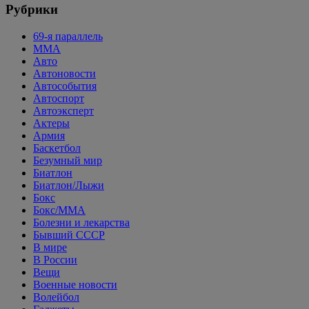
Рубрики
69-я параллель
MMA
Авто
Автоновости
Автособытия
Автоспорт
Автоэксперт
Актеры
Армия
Баскетбол
Безумный мир
Биатлон
Биатлон/Лыжи
Бокс
Бокс/MMA
Болезни и лекарства
Бывший СССР
В мире
В России
Вещи
Военные новости
Волейбол