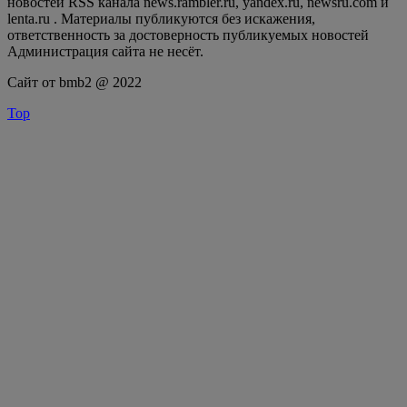
новостей RSS канала news.rambler.ru, yandex.ru, newsru.com и
lenta.ru . Материалы публикуются без искажения,
ответственность за достоверность публикуемых новостей
Администрация сайта не несёт.
Сайт от bmb2 @ 2022
Top