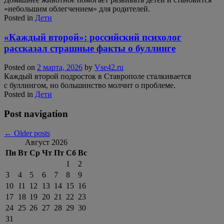
«небольшим облегчением» для родителей.
Posted in
Дети
«Каждый второй»: российский психолог
рассказал страшные факты о буллинге
Posted on
2 марта, 2026
by
Vse42.ru
Каждый второй подросток в Ставрополе сталкивается
с буллингом, но большинство молчит о проблеме.
Posted in
Дети
Post navigation
←
Older posts
Август 2026
Пн
Вт
Ср
Чт
Пт
Сб
Вс
1
2
3
4
5
6
7
8
9
10
11
12
13
14
15
16
17
18
19
20
21
22
23
24
25
26
27
28
29
30
31